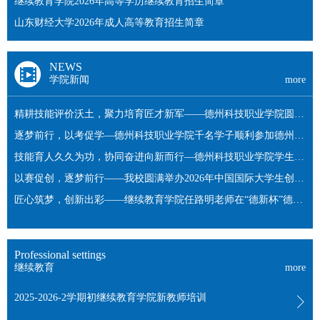
继续教育学院2026年高等学历继续教育招生简章
山东财经大学2026年成人高等教育招生简章
NEWS
学院新闻
more
精耕技能评价沃土，聚力培育匠才新军——德州科技职业学院圆满
完成多批次学生技能等级认定考核
逐梦前行，以考促学—德州科技职业学院千名学子顺利参加德州学
院本科段英语考试
技能育人久久为功，协同奋进向新而行—德州科技职业学院学生认
定工作纪实
以赛促创，逐梦前行——我校圆满举办2026年中国国际大学生创新
大赛校级总决赛
匠心筑梦，创新出彩——继续教育学院任路明老师在“德新杯”德州
市创新竞赛决赛中荣获佳绩
Professional settings
继续教育
more
2025-2026-2学期初继续教育学院新教师培训