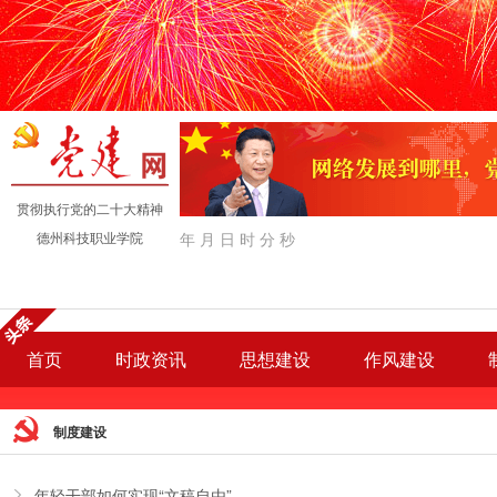
贯彻执行党的二十大精神
德州科技职业学院
年
月
日
时
分
秒
首页
时政资讯
思想建设
作风建设
制度建设
年轻干部如何实现“文稿自由”