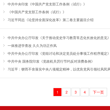
中共中央印发《中国共产党支部工作条例（试行）》
《中国共产党支部工作条例（试行）》
习近平同志《论坚持全面深化改革》第二卷主要篇目介绍
中共中央办公厅印发《关于推动党史学习教育常态化长效化的意见
一体推进学查改 久久为功正作风
中共中央办公厅印发《党组讨论和决定党员处分事项工作程序规定
中共中央 国务院印发《党政机关厉行节约反对浪费条例》
习近平：锲而不舍落实中央八项规定精神，以优良党风引领社风民
1
2
3
4
下一页