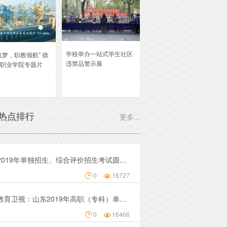
学校举办一站式学生社区
筑梦，职教领航” 德
违禁品警示展
职业学院专题片
热点排行
更多...
学院2019年单独招生、综合评价招生考试圆满结束
0
16727


山东教育卫视：山东2019年高职（专科）单独招生和综合评价招生考试开考
0
16466

