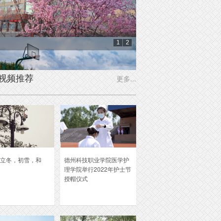
1
2
花开
润物
视频推荐
更多...
立冬，初雪，和
德州科技职业学院医学护
理学院举行2022年护士节
授帽仪式