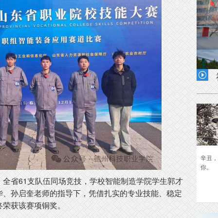
四月
春雨

辛丑，
你。
。全省61支队伍同场竞技，学校智能制造学院学生郭才
华、孙启奎老师的指导下，凭借扎实的专业技能、稳定
终荣获该赛项铜奖。