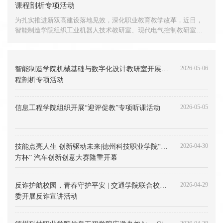
课程剖析专项活动
学
为扎实推进新双高建设落地见效，深化职业教育教学改革，近日，
院
智能制造学院组织工业机器人技术教研室、现代电气控制教研室联
教
合开展课程剖析专项活动。学院党总支书记、院长
师
方
2026-05-06
智能制造学院机械基础与数字化设计教研室开展课
明
程剖析专项活动
茹
荣
2026-05-05
信息工程学院组织开展“迎评促教”专项听课活动
获“
东
省
2026-04-30
技能点亮人生 创新驱动未来|德州科技职业学院“讯
技
方杯” 汽车创新创意大赛隆重开幕
术
能
手”
2026-04-29
反诈护航校园，青春守护平安 | 交通学院联合校团
委开展反诈宣讲活动
号。
方
明