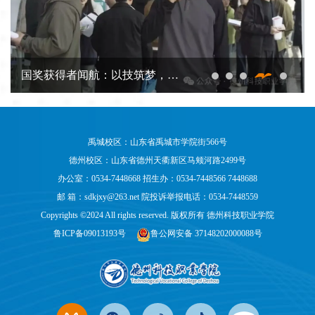
国奖获得者闻航：以技筑梦，书
写职教学子奋斗篇章
禹城校区：山东省禹城市学院街566号
德州校区：山东省德州天衢新区马颊河路2499号
办公室：0534-7448668
招生办：0534-7448566 7448688
邮 箱：sdkjxy@263.net 院投诉举报电话：0534-7448559
Copyrights ©2024 All rights reserved. 版权所有 德州科技职业学院
鲁ICP备09013193号
鲁公网安备 37148202000088号