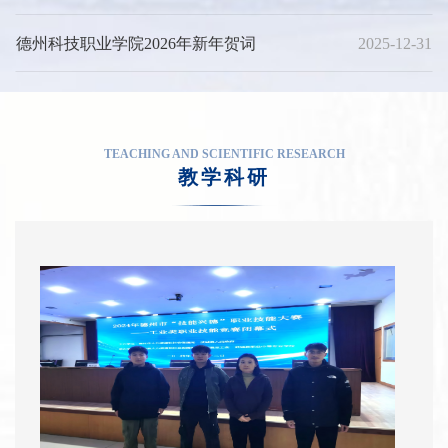
德州科技职业学院2026年新年贺词
2025-12-31
TEACHING AND SCIENTIFIC RESEARCH
教学科研
学
校
教
日
师
前，
荣
山
获
东