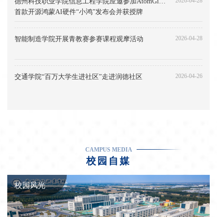
2026-04-28
德州科技职业学院信息工程学院应邀参加AtomGit
茹，
首款开源鸿蒙AI硬件“小鸿”发布会并获授牌
中
共
2026-04-28
智能制造学院开展青教赛参赛课程观摩活动
党
员，
研
2026-04-26
交通学院“百万大学生进社区”走进润德社区
究
CAMPUS MEDIA
校园自媒
校园风光