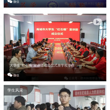

微信

2025-11-18
大学生“红石榴”宣讲团成立仪式在学校举行

微信
学生风采