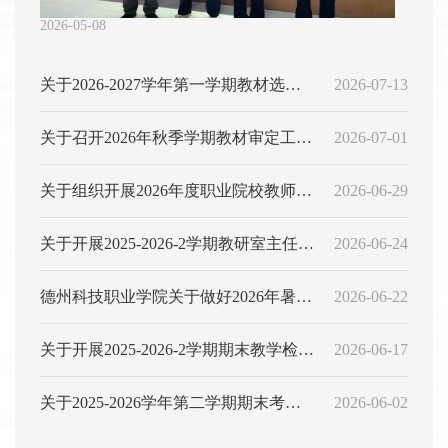
东
省
2026-05-08
省
人
力
技
关于2026-2027学年第一学期教材选用
2026-07-13
资
术
源
能
的公示
关于召开2026年秋季学期教材审定工作
2026-07-01
和
手
社
号
会议的通知
关于组织开展2026年度职业院校教师访
2026-06-29
会
保
学研修的通知
障
关于开展2025-2026-2学期教研室主任工
2026-06-24
厅
关
作考核的通知
德州科技职业学院关于做好2026年暑期
2026-06-22
于
2
教师挂职锻炼工作的通知
关于开展2025-2026-2学期期末教学检查
2026-06-17
0
2
工作的通知
关于2025-2026学年第二学期期末考试
2026-06-02
5
年