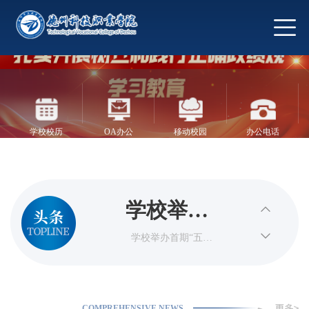
学校举办

首期“五
学校举办首期“五
老”五进暨学生社区面
第四
老”五进
对面活动
届“讯方
第四届“讯方杯”全国
暨学生社
大学生信息技术应用
学校于全
杯”全国
及创新大赛全国总决
区面对面
学校校历
OA办公
移动校园
办公电话
赛在我校隆重开幕
市青年就
为深入贯彻落实国
大学生信
活动
家、省、市关于高校
学校党委
业创业工
毕业生就业创业工作
息技术应
的决策部署，精准研
举办4月
4月28日下午，学校党
作会议作
图书馆
智慧后勤
资源访问
学生缴费
判新形势下青年就业
用及创新
委举办4月份党委理论
学校举办
创业工作态势，统筹
份党委理
学习中心组集体学习
典型发言
推进高校毕业生高质
大赛全国
和专题研讨。
首期“五
量充分就业工作，5月
学校举办首期“五
论学习中
学校信箱
校友网
老”五进暨学生社区面
27日，德州市召开高
总决赛在
第四
老”五进
对面活动
校毕业
心组集体
我校隆重
届“讯方
第四届“讯方杯”全国
暨学生社
学习和专
大学生信息技术应用
COMPREHENSIVE NEWS