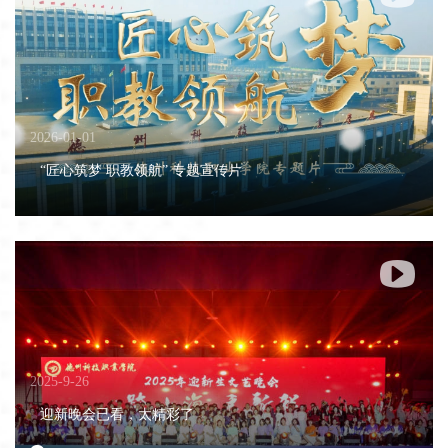
2026-01-01
“匠心筑梦 职教领航” 专题宣传片

2025-9-26
迎新晚会已看，太精彩了