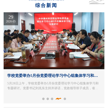
杯”全国
开幕
及创新大赛全国总决
区面对面
题研讨
综合新闻
赛在我校隆重开幕
大学生信
活动
29
息技术应
2026-05
用及创新
大赛全国
总决赛在
我校隆重
开幕
学校党委举办5月份党委理论学习中心组集体学习和专
题研讨
5月28日上午，学校党委举办5月份党委理论学习中心组集体学习和
专题研讨。党委书记刘兆东主持并讲话，党政领导班子成员，省委
教育工委派驻学校党建工作联络员，各党总支（直属