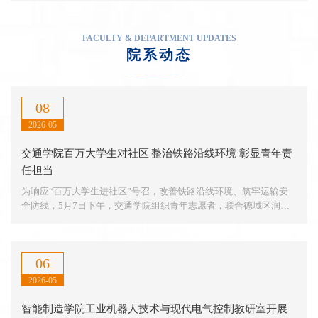
工作安排的通知
度
山
FACULTY & DEPARTMENT UPDATES
东
院系动态
省
技
术
08
能
2026-05
手
交通学院百万大学生对社区|整治铁路沿线环境 彰显青年责
名
任担当
单
公
为响应“百万大学生进社区”号召，改善铁路沿线环境、筑牢运输安
全防线，5月7日下午，交通学院组织青年志愿者，联合德城区润德
布，
社区开展铁路沿线环境专项整治志愿服
学
校
06
智
能
2026-05
制
智能制造学院工业机器人技术与现代电气控制教研室开展
造