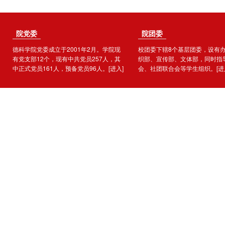
院党委
院团委
德科学院党委成立于2001年2月。学院现
校团委下辖8个基层团委，设有
有党支部12个，现有中共党员257人，其
织部、宣传部、文体部，同时指
中正式党员161人，预备党员96人。
[进入]
会、社团联合会等学生组织。
[进