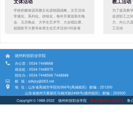
文体活动
教工活动
学校积极推进高雅文化进校园战略，文艺活动
为了提高教学
常规化、系列化、持续化，每年开展迎新生晚
促进职工之
会、元旦晚会、大学生艺术节、大合唱比赛、
力、向心力
校园歌手大赛等各类文化艺术活动100多项
工活动
德州科技职业学院

办公室：0534-7448668

就业处：0534-7448975
招生办：0534-7448566 7448688
邮 箱：sdkjxy@263.net

地 址：山东省禹城市学院街566号(禹城校区) 邮编：251200

山东省德州天衢新区马颊河路2499号(德州校区) 邮编：253500
Copyright © 1988-2022 德州科技职业学院
鲁ICP备09013193号
鲁公网