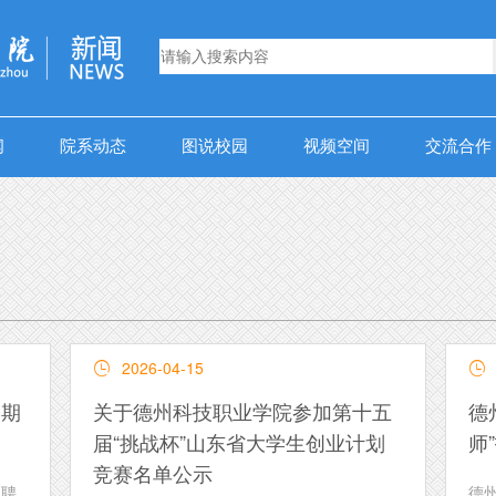
闻
院系动态
图说校园
视频空间
交流合作
2026-04-15


学期
关于德州科技职业学院参加第十五
德
届“挑战杯”山东省大学生创业计划
师
竞赛名单公示
招聘
德州