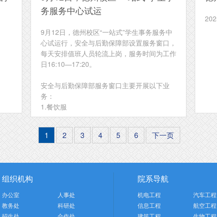
务服务中心试运
20
9月12日，德州校区“一站式”学生事务服务中
心试运行，安全与后勤保障部设置服务窗口，
每天安排值班人员轮流上岗，服务时间为工作
日16:10—17:20。
安全与后勤保障部服务窗口主要开展以下业
务：
1.餐饮服
1
2
3
4
5
6
下一页
组织机构
院系导航
办公室
人事处
机电工程
汽车工程
教务处
科研处
信息工程
航空工程
招生处
合作处
建筑工程
生物工程