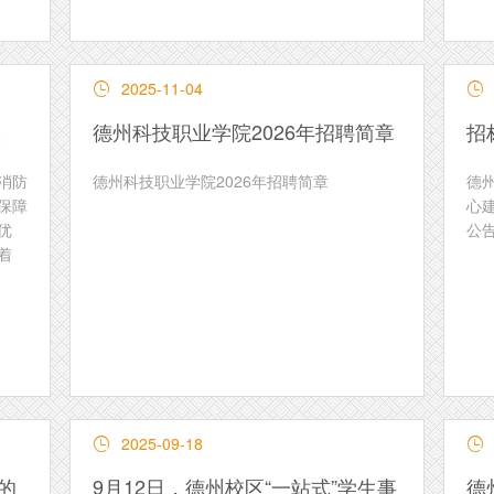
2025-11-04


实
德州科技职业学院2026年招聘简章
招
消防
德州科技职业学院2026年招聘简章
德
保障
心
优
公
着
2025-09-18


的
9月12日，德州校区“一站式”学生事
德