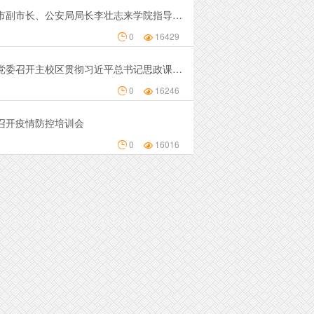
禹城市副市长、公安局局长李壮志来学院指导安全工作(图文)
0
16429


学院党委召开主校区贯彻习近平总书记思政课重要讲话精神座谈会
0
16246


召开疫情防控培训会
0
16016

