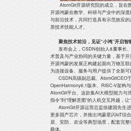
AtomGit开源研究院的成立，旨在
开源鸿蒙在教学、科研与产业中的深度
与前沿技术，共同打造具有示范效应的
质技术技能人才。
聚焦技术前沿，见证“小鸿”开启智
发布会上，CSDN创始人&董事长、A
术普及与产业协同的关键力量，基于开
开源鸿蒙的发展正构建起面向万物互联的
为连接设备、服务与用户提供了全新可
CSDN高级副总裁、AtomGitC
OpenHarmony6.1版本、RISC
AtomGit平台。这款集AI大模型能
指令”到“理解意图”的人机交互跨越，让
AtomGit开源运营总监徐建国先生进
更多国产芯片，并推出鸿蒙星闪IoT综
居、安防、农业等典型场景，配套完整
载体。