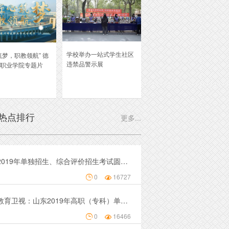
学校举办一站式学生社区
筑梦，职教领航” 德
违禁品警示展
职业学院专题片
热点排行
更多...
学院2019年单独招生、综合评价招生考试圆满结束
0
16727


山东教育卫视：山东2019年高职（专科）单独招生和综合评价招生考试开考
0
16466

