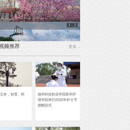
1
2
花开
润物
视频推荐
更多...
立冬，初雪，和
德州科技职业学院医学护
理学院举行2022年护士节
授帽仪式