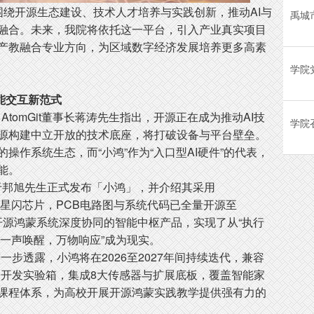
围绕开源生态建设、技术人才培养与实践创新，推动AI与
融合。未来，我院将依托这一平台，引入产业真实项目
产教融合专业方向，为区域数字经济发展培养更多高素
能交互新范式
tomGit董事长蒋涛先生指出，开源正在成为推动AI技
学院
源构建中立开放的技术底座，将打破设备与平台壁垒。
操作系统生态，而“小鸿”作为“入口型AI硬件”的代表，
能。
EO于邦旭先生正式发布「小鸿」，并介绍其采用
-V架构与星闪芯片，PCB电路图与系统代码已全量开源至
力与开源鸿蒙系统深度协同的智能中枢产品，实现了从“执行
“一声唤醒，万物响应”成为现实。
一步透露，小鸿将在2026至2027年间持续迭代，兼容
合开发实验箱，集成8大传感器与扩展底板，覆盖智能家
课程体系，为高校开展开源鸿蒙实践教学提供强有力的