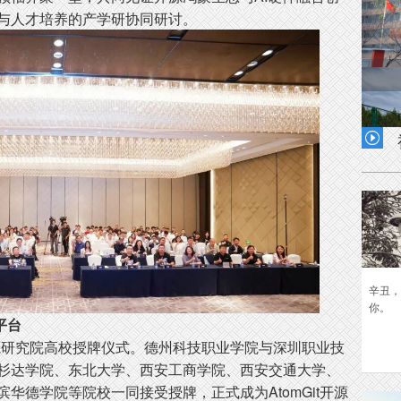
与人才培养的产学研协同研讨。
四月
春雨

辛丑，
你。
平台
开源研究院高校授牌仪式。德州科技职业学院与深圳职业技
杉达学院、东北大学、西安工商学院、西安交通大学、
华德学院等院校一同接受授牌，正式成为AtomGit开源